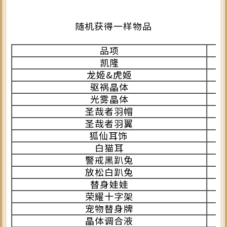
随机获得一样物品
品项
凯隆
龙姬&虎姬
驱祸晶体
光雾晶体
圣哉者羽帽
圣哉者羽翼
狐仙耳饰
白猫耳
警戒黑趴兔
放松白趴兔
替身娃娃
荣耀十字架
宠物替身牌
晶体调合液