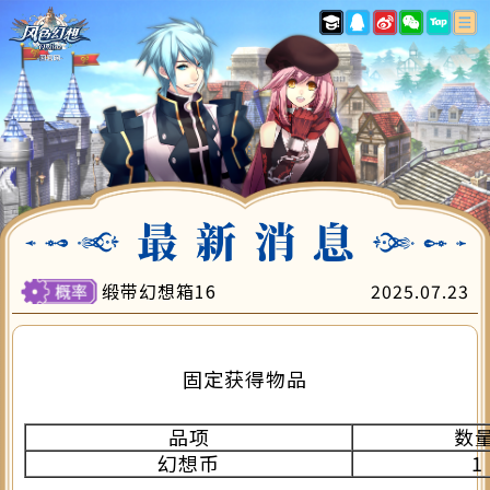
最新消息
游戏指南
账号注册
下载专区
游戏充值
会员中心
客服中心
缎带幻想箱16
2025.07.23
固定获得物品
品项
数
幻想币
1