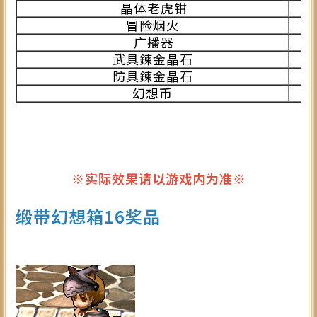
晶体老虎钳
冒险烟火
广播器
武具鍊金晶石
防具鍊金晶石
幻想币
※实际效果请以游戏内为准※
缎带幻想箱16奖品