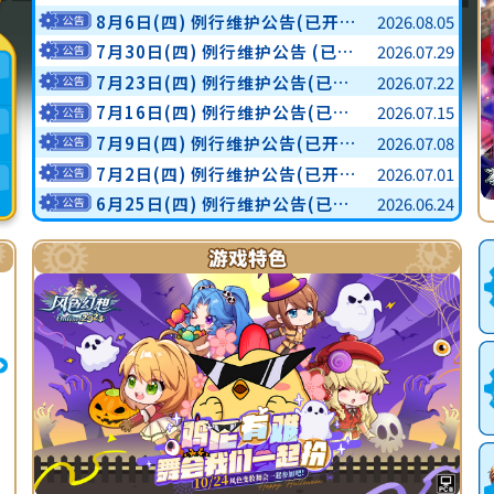
8月6日(四) 例行维护公告(已开机)
2026.08.05
7月30日(四) 例行维护公告 (已开机)
2026.07.29
7月23日(四) 例行维护公告(已开机)
2026.07.22
7月16日(四) 例行维护公告(已开机)
2026.07.15
7月9日(四) 例行维护公告(已开机)
2026.07.08
7月2日(四) 例行维护公告(已开机)
2026.07.01
6月25日(四) 例行维护公告(已开机)
2026.06.24
吉祥娃娃
女仆晴晴
卖火柴的少女