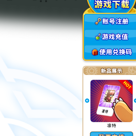
卖火柴的少女
导师艾里欧
凛特