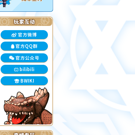
官方微博
官方QQ群
官方公众号
bilibili
BWIKI