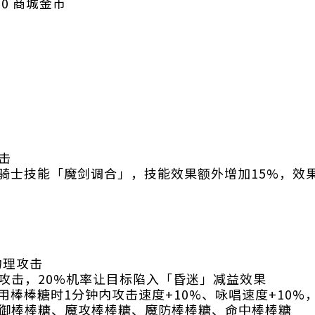
00 商城金币
击
法骑士技能「魔剑调合」，技能效果额外增加15%，效果
物理攻击
攻击，20%机率让目标陷入「昏迷」减益效果
食用棒棒糖时1分钟内攻击速度+10%、咏唱速度+10%
御棒棒糖、魔攻棒棒糖、魔防棒棒糖、命中棒棒糖