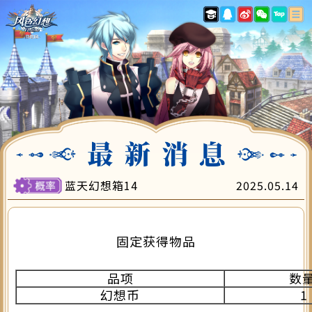
最新消息
游戏指南
账号注册
下载专区
游戏充值
会员中心
客服中心
蓝天幻想箱14
2025.05.14
固定获得物品
品项
数
幻想币
1