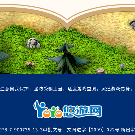
注意自我保护，谨防受骗上当，适度游戏益脑，沉迷游戏伤身，
78-7-900735-13-3审批文号：文网进字【2009】022号 新出